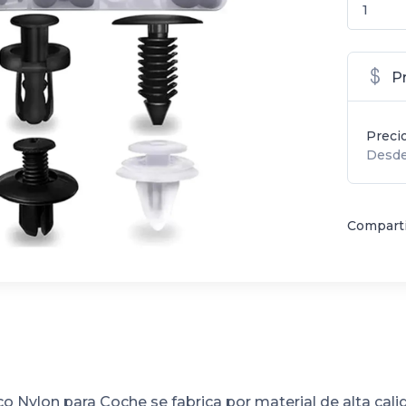
P
Preci
Desde
Comparti
o Nylon para Coche se fabrica por material de alta cali