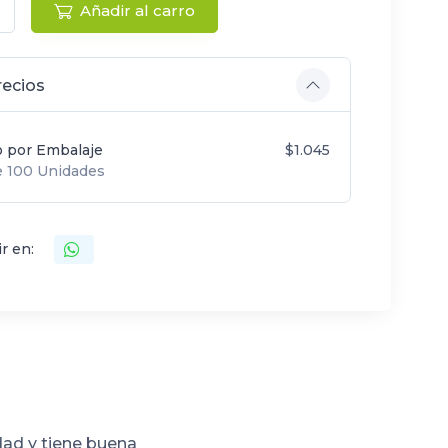
Añadir al carro
recios
o por Embalaje
$1.045
 100 Unidades
r en:
dad y tiene buena