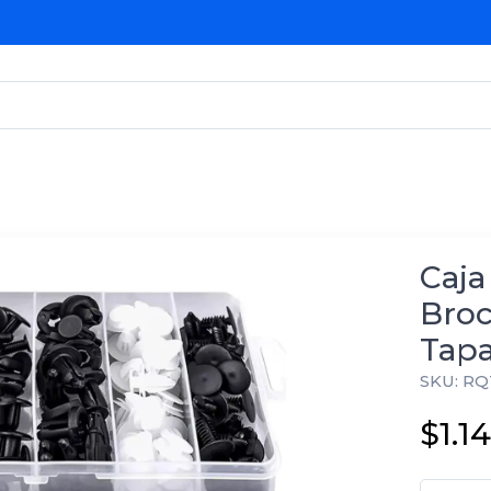
Caja
Broc
Tap
SKU: RQ
$1.1