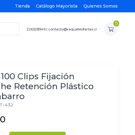
Tienda
Catálogo Mayorista
Quienes Somos
0
226328949
|
contacto@requeteofertas.cl
 100 Clips Fijación
he Retención Plástico
abarro
T-432
40