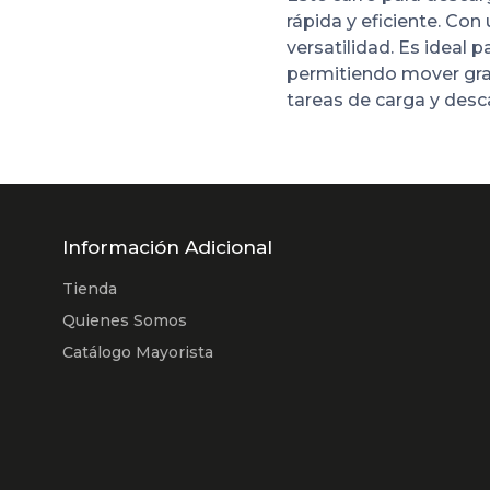
rápida y eficiente. Co
versatilidad. Es ideal 
permitiendo mover gran
tareas de carga y desc
Información Adicional
Tienda
Quienes Somos
Catálogo Mayorista