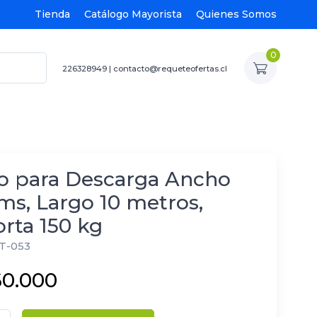
Tienda
Catálogo Mayorista
Quienes Somos
0
226328949
|
contacto@requeteofertas.cl
o para Descarga Ancho
ms, Largo 10 metros,
rta 150 kg
T-053
60.000