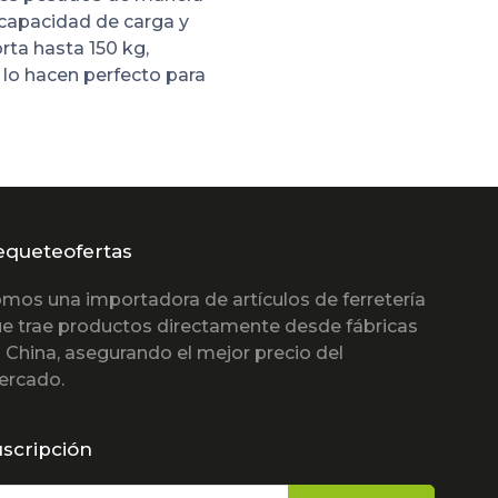
 capacidad de carga y
rta hasta 150 kg,
 lo hacen perfecto para
equeteofertas
mos una importadora de artículos de ferretería
e trae productos directamente desde fábricas
 China, asegurando el mejor precio del
ercado.
scripción