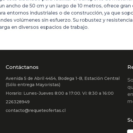
n un ancho de 50 cm y un largo de 10 metros, ofrece gran
para entornos industriales o de construcción, ya que sopo
des volúmenes sin esfuerzo. Su robustez y resistencia
arga en diversos espacios de trabajo.
Contáctanos
R
Avenida 5 de Abril 4454, Bodega 1-B, Estación Central
So
(Sólo entrega Mayoristas)
qu
Horario: Lunes-Jueves 8:00 a 17:00. Vi: 8:30 a 16:00
en
m
226328949
contacto@requeteofertas.cl
Su