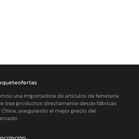
equeteofertas
mos una importadora de artículos de ferretería
e trae productos directamente desde fábricas
 China, asegurando el mejor precio del
ercado.
scripción