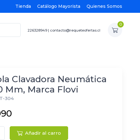
Tienda
Catálogo Mayorista
Quienes Somos
0
226328949
|
contacto@requeteofertas.cl
ola Clavadora Neumática
0 Mm, Marca Flovi
T-304
990
Añadir al carro