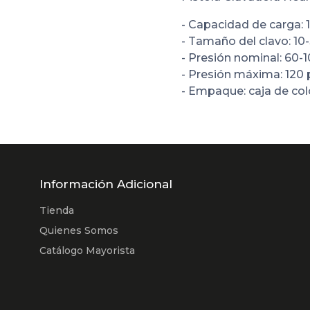
- Capacidad de carga: 
- Tamaño del clavo: 1
- Presión nominal: 60-1
- Presión máxima: 120 p
- Empaque: caja de col
Información Adicional
Tienda
Quienes Somos
Catálogo Mayorista