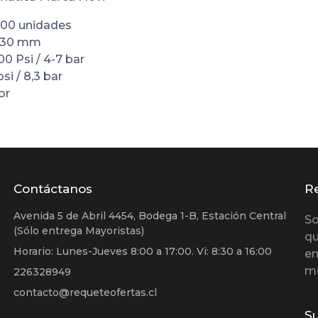
100 unidades
0-30 mm
00 Psi / 4-7 bar
si / 8,3 bar
or
Contáctanos
R
Avenida 5 de Abril 4454, Bodega 1-B, Estación Central
So
(Sólo entrega Mayoristas)
qu
Horario: Lunes-Jueves 8:00 a 17:00. Vi: 8:30 a 16:00
en
m
226328949
contacto@requeteofertas.cl
Su