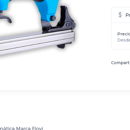
P
Preci
Desde
Comparti
mática Marca Flovi