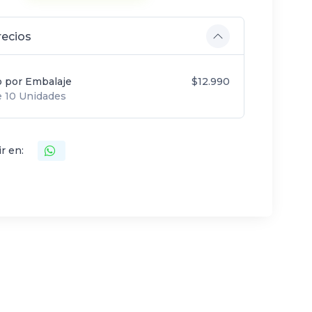
recios
o por Embalaje
$12.990
 10 Unidades
r en: